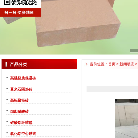
产品分类
当前位置：
首页
>
新闻动态
>
高强轻质保温砖
莫来石隔热砖
高铝聚轻砖
烟囱耐酸砖
硅酸铝纤维毯
氧化铝空心球砖