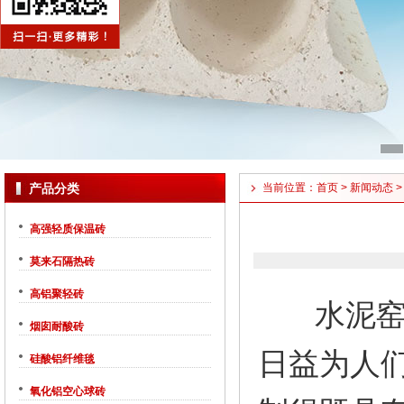
产品分类
当前位置：
首页
>
新闻动态
>
高强轻质保温砖
莫来石隔热砖
高铝聚轻砖
水泥窑及
烟囱耐酸砖
日益为人
硅酸铝纤维毯
氧化铝空心球砖