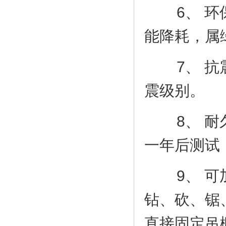
6、 环保
能降耗，
7、 抗震
震级别
8、 耐久
一年后测试
9、 可加
钻、砍、锯
直接固定吊