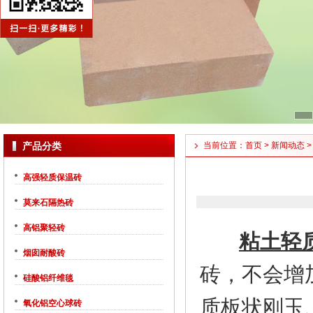
产品分类
当前位置：
首页
>
新闻动态
>
高强轻质保温砖
莫来石隔热砖
高铝聚轻砖
粘土轻
烟囱耐酸砖
砖，不会增
硅酸铝纤维毯
质板状刚玉
氧化铝空心球砖