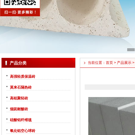
产品分类
当前位置：
首页
>
产品展示
高强轻质保温砖
莫来石隔热砖
高铝聚轻砖
烟囱耐酸砖
硅酸铝纤维毯
氧化铝空心球砖